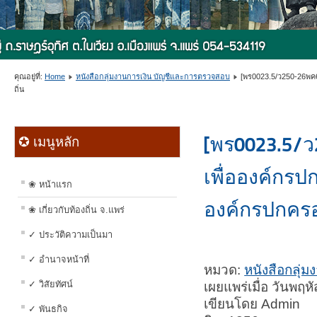
คุณอยู่ที่:
Home
หนังสือกลุ่มงานการเงิน บัญชีและการตรวจสอบ
[พร0023.5/ว250-26พค6
ถิ่น
[พร0023.5/ว
✪ เมนูหลัก
เพื่อองค์กรป
❀ หน้าแรก
องค์กรปกครอ
❀ เกี่ยวกับท้องถิ่น จ.แพร่
✓ ประวัติความเป็นมา
✓ อำนาจหน้าที่
หมวด:
หนังสือกลุ่
✓ วิสัยทัศน์
เผยแพร่เมื่อ วันพฤ
เขียนโดย Admin
✓ พันธกิจ