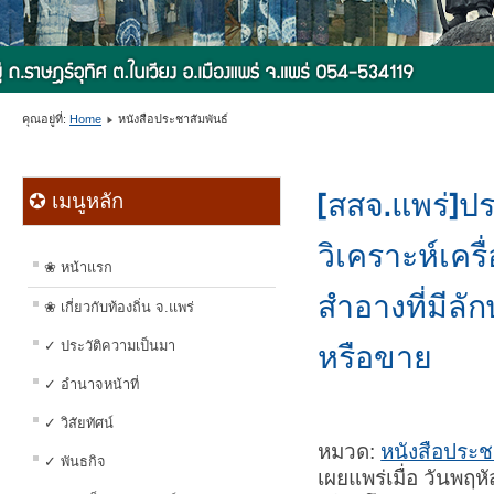
คุณอยู่ที่:
Home
หนังสือประชาสัมพันธ์
[สสจ.แพร่]ป
✪ เมนูหลัก
วิเคราะห์เคร
❀ หน้าแรก
สำอางที่มีลั
❀ เกี่ยวกับท้องถิ่น จ.แพร่
✓ ประวัติความเป็นมา
หรือขาย
✓ อำนาจหน้าที่
✓ วิสัยทัศน์
หมวด:
หนังสือประช
✓ พันธกิจ
เผยแพร่เมื่อ วันพฤห