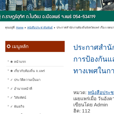
คุณอยู่ที่:
Home
หนังสือประชาสัมพันธ์
ประกาศสำนักงานท้องถิ่นจังหวัดแพร่ เรื่อง เ
ประกาศสำนักง
✪ เมนูหลัก
การป้องกันแ
❀ หน้าแรก
ทางเพศในก
❀ เกี่ยวกับท้องถิ่น จ.แพร่
✓ ประวัติความเป็นมา
✓ อำนาจหน้าที่
หมวด:
หนังสือประช
✓ วิสัยทัศน์
เผยแพร่เมื่อ วันอั
เขียนโดย Admin
✓ พันธกิจ
ฮิต: 112