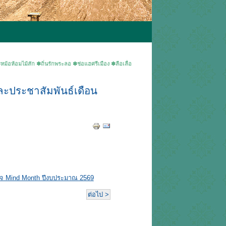
้สัก ✽ถิ่นรักพระลอ ✽ช่อแฮศรีเมือง ✽ลือเลื่องแพะเมืองผี ✽คนแพร่นี้ใจงาม ▶ยินดีต้อนรับเข้าสู
ละประชาสัมพันธ์เดือน
พใจ Mind Month ปีงบประมาณ 2569
ต่อไป >