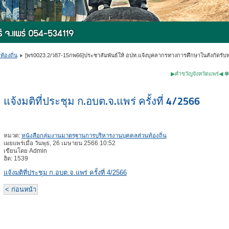
้องถิ่น
[พร0023.2/ว87-15กพ66]ประชาสัมพันธ์ให้ อปท.แจ้งบุคลากรทางการศึกษาในสังกัดร
▶คำขวัญจังหวัดแพร่◀ ✽หม้อห้อมไม
แจ้งมติที่ประชุม ก.อบต.จ.แพร่ ครั้งที่ 4/2566
หมวด:
หนังสือกลุ่มงานมาตรฐานการบริหารงานบุคคลส่วนท้องถิ่น
เผยแพร่เมื่อ วันพุธ, 26 เมษายน 2566 10:52
เขียนโดย Admin
ฮิต: 1539
แจ้งมติที่ประชุม ก.อบต.จ.แพร่ ครั้งที่ 4/2566
< ก่อนหน้า