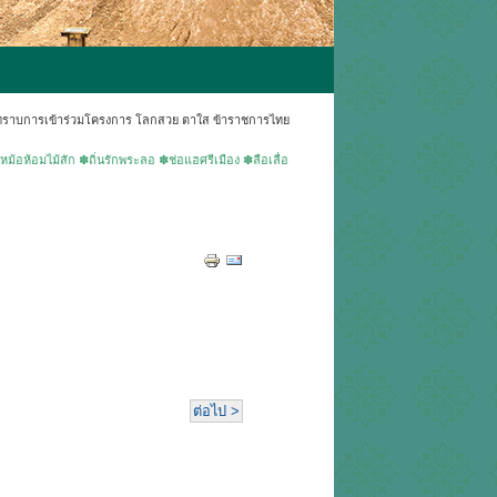
ับทราบการเข้าร่วมโครงการ โลกสวย ตาใส ข้าราชการไทย
้สัก ✽ถิ่นรักพระลอ ✽ช่อแฮศรีเมือง ✽ลือเลื่องแพะเมืองผี ✽คนแพร่นี้ใจงาม ▶ยินดีต้อนรับเข้าสู่
ต่อไป >