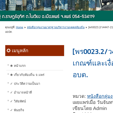
คุณอยู่ที่:
Home
หนังสือกลุ่มงานมาตรฐานบริหารงานบุคคลท้องถิ่น
[พร0023.2/ว4447-21ต
งอปท.
[พร0023.2/
✪ เมนูหลัก
เกณฑ์และเงื
❀ หน้าแรก
อบต.
❀ เกี่ยวกับท้องถิ่น จ.แพร่
✓ ประวัติความเป็นมา
✓ อำนาจหน้าที่
หมวด:
หนังสือกลุ่
✓ วิสัยทัศน์
เผยแพร่เมื่อ วันจั
เขียนโดย Admin
✓ พันธกิจ