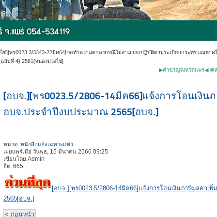
งไข่][พร0023.3/3343-22มีค64]ขอทำความตกลงกรณีไม่สามารถปฏิบัติตามระเบียบกระทรวงมหาดไทยว
ฉบับที่ 4) 2561[หนองม่วงไข่]
▶คำขวัญจังหวัดแพร่◀ ✽หม้อห้อมไม้ส
[อบจ.][พร0023.5/2806-14มีค66]แจ้งการโอนเงินภาษ
อบจ.ประจำปีงบประมาณ 2565[อบจ.]
หมวด:
หนังสือแจ้งเฉพาะแห่ง
เผยแพร่เมื่อ วันพุธ, 15 มีนาคม 2566 09:25
เขียนโดย Admin
ฮิต: 665
[อบจ.][พร0023.5/2806-14มีค66]แจ้งการโอนเงินภาษีมูลค่าเพิ
2565[อบจ.]
< ก่อนหน้า