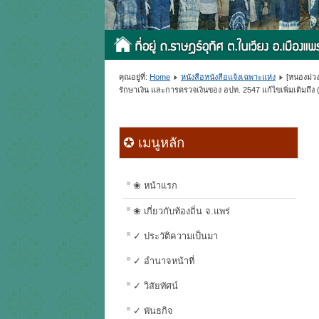
คุณอยู่ที่:
Home
หนังสือหนังสือแจ้งเฉพาะแห่ง
[หนองม่ว
รักษาเงิน และการตรวจเงินของ อปท. 2547 แก้ไขเพิ่มเติมถึง (
✪ เมนูหลัก
❀ หน้าแรก
❀ เกี่ยวกับท้องถิ่น จ.แพร่
✓ ประวัติความเป็นมา
✓ อำนาจหน้าที่
✓ วิสัยทัศน์
✓ พันธกิจ