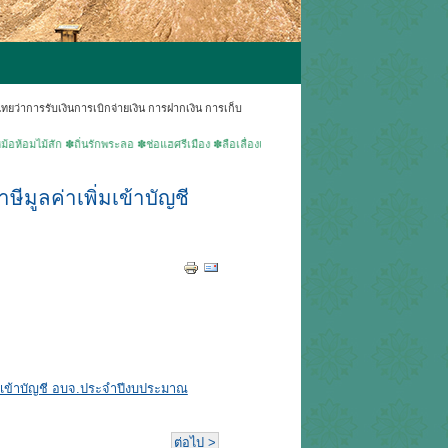
่าการรับเงินการเบิกจ่ายเงิน การฝากเงิน การเก็บ
ัก ✽ถิ่นรักพระลอ ✽ช่อแฮศรีเมือง ✽ลือเลื่องแพะเมืองผี ✽คนแพร่นี้ใจงาม ▶ยินดีต้อนรับเข้าสู่เ
ีมูลค่าเพิ่มเข้าบัญชี
่มเข้าบัญชี อบจ.ประจำปีงบประมาณ
ต่อไป >