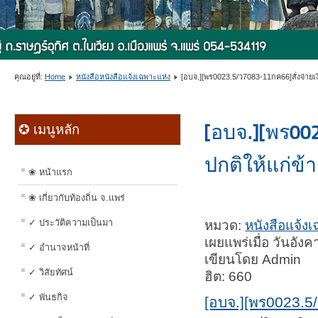
คุณอยู่ที่:
Home
หนังสือหนังสือแจ้งเฉพาะแห่ง
[อบจ.][พร0023.5/ว7083-11กค66]สั่งจ่าย
[อบจ.][พร00
✪ เมนูหลัก
ปกติให้แก่ข้
❀ หน้าแรก
❀ เกี่ยวกับท้องถิ่น จ.แพร่
✓ ประวัติความเป็นมา
หมวด:
หนังสือแจ้ง
เผยแพร่เมื่อ วันอั
✓ อำนาจหน้าที่
เขียนโดย Admin
✓ วิสัยทัศน์
ฮิต: 660
✓ พันธกิจ
[อบจ.][พร0023.5