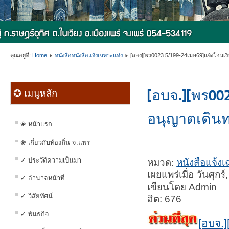
คุณอยู่ที่:
Home
หนังสือหนังสือแจ้งเฉพาะแห่ง
[ลอง][พร0023.5/199-24เมษ69]แจ้งโอนเง
[อบจ.][พร002
✪ เมนูหลัก
อนุญาตเดิน
❀ หน้าแรก
❀ เกี่ยวกับท้องถิ่น จ.แพร่
✓ ประวัติความเป็นมา
หมวด:
หนังสือแจ้ง
เผยแพร่เมื่อ วันศุก
✓ อำนาจหน้าที่
เขียนโดย Admin
✓ วิสัยทัศน์
ฮิต: 676
✓ พันธกิจ
[อบจ.