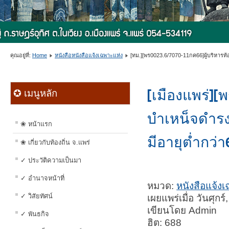
คุณอยู่ที่:
Home
หนังสือหนังสือแจ้งเฉพาะแห่ง
[ทม.][พร0023.6/7070-11กค66]ผู้บริหารท้
[เมืองแพร่][
✪ เมนูหลัก
บำเหน็จดำรง
❀ หน้าแรก
มีอายุต่ำกว่า
❀ เกี่ยวกับท้องถิ่น จ.แพร่
✓ ประวัติความเป็นมา
✓ อำนาจหน้าที่
หมวด:
หนังสือแจ้ง
✓ วิสัยทัศน์
เผยแพร่เมื่อ วันศุก
เขียนโดย Admin
✓ พันธกิจ
ฮิต: 688