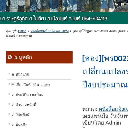
คุณอยู่ที่:
Home
หนังสือหนังสือแจ้งเฉพาะแห่ง
[ทต.ทุ่งโฮ้ง][พร0023.3/379-3สค69]ผลการค
นิเทศก์ ระดับจังหวัด
[ลอง][พร002
✪ เมนูหลัก
เปลี่ยนแปลง
❀ หน้าแรก
ปีงบประมาณ
❀ เกี่ยวกับท้องถิ่น จ.แพร่
✓ ประวัติความเป็นมา
✓ อำนาจหน้าที่
หมวด:
หนังสือแจ้ง
✓ วิสัยทัศน์
เผยแพร่เมื่อ วันจัน
เขียนโดย Admin
✓ พันธกิจ