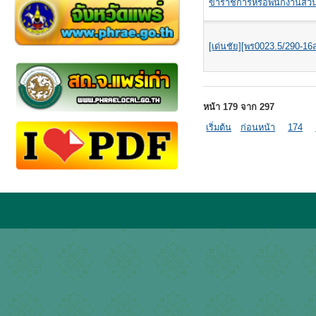
ข้าราชการหรือพนักงานส่วนท้อ
[เด่นชัย][พร0023.5/290-16
หน้า 179 จาก 297
เริ่มต้น
ก่อนหน้า
174