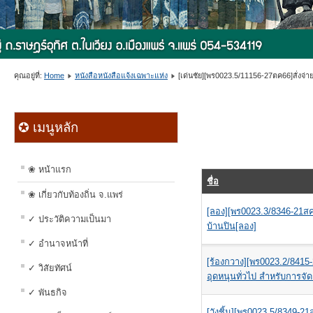
คุณอยู่ที่:
Home
หนังสือหนังสือแจ้งเฉพาะแห่ง
[เด่นชัย][พร0023.5/11156-27ตค66]สั่งจ่
✪ เมนูหลัก
❀ หน้าแรก
ชื่อ
❀ เกี่ยวกับท้องถิ่น จ.แพร่
[ลอง][พร0023.3/8346-21สค
✓ ประวัติความเป็นมา
บ้านปิน[ลอง]
✓ อำนาจหน้าที่
[ร้องกวาง][พร0023.2/841
✓ วิสัยทัศน์
อุดหนุนทั่วไป สำหรับการจั
✓ พันธกิจ
[วังชิ้น][พร0023.5/8349-