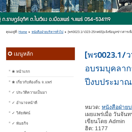
คุณอยู่ที่:
Home
หนังสือฝ่ายบริหารทั่วไป
[พร0023.1/ว323-25กค65]แจ้งข้อมูลข่าวสารเพื่อสร
[พร0023.1/
✪ เมนูหลัก
อบรมบุคลากร
❀ หน้าแรก
ปีงบประมาณ
❀ เกี่ยวกับท้องถิ่น จ.แพร่
✓ ประวัติความเป็นมา
✓ อำนาจหน้าที่
หมวด:
หนังสือฝ่ายบ
✓ วิสัยทัศน์
เผยแพร่เมื่อ วันจั
เขียนโดย Admin
✓ พันธกิจ
ฮิต: 1177