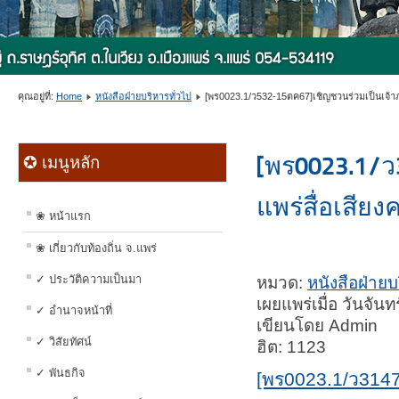
คุณอยู่ที่:
Home
หนังสือฝ่ายบริหารทั่วไป
[พร0023.1/ว532-15ตค67]เชิญชวนร่วมเป็นเจ
[พร0023.1/
✪ เมนูหลัก
แพร่สื่อเสี
❀ หน้าแรก
❀ เกี่ยวกับท้องถิ่น จ.แพร่
✓ ประวัติความเป็นมา
หมวด:
หนังสือฝ่ายบ
เผยแพร่เมื่อ วันจั
✓ อำนาจหน้าที่
เขียนโดย Admin
✓ วิสัยทัศน์
ฮิต: 1123
✓ พันธกิจ
[พร0023.1/ว3147