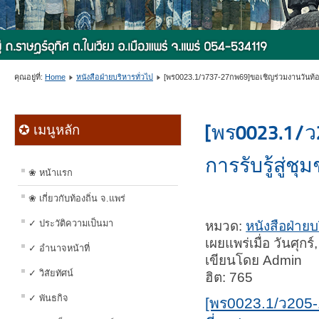
คุณอยู่ที่:
Home
หนังสือฝ่ายบริหารทั่วไป
[พร0023.1/ว737-27กพ69]ขอเชิญร่วมงานวันท้อ
[พร0023.1/ว2
✪ เมนูหลัก
การรับรู้สู่ชุ
❀ หน้าแรก
❀ เกี่ยวกับท้องถิ่น จ.แพร่
✓ ประวัติความเป็นมา
หมวด:
หนังสือฝ่ายบ
เผยแพร่เมื่อ วันศุ
✓ อำนาจหน้าที่
เขียนโดย Admin
✓ วิสัยทัศน์
ฮิต: 765
✓ พันธกิจ
[พร0023.1/ว205-17