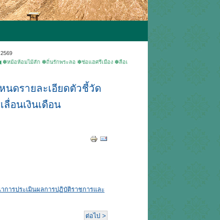
 2569
มไม้สัก ✽ถิ่นรักพระลอ ✽ช่อแฮศรีเมือง ✽ลือเลื่องแพะเมืองผี ✽คนแพร่นี้ใจงาม ▶ยินดีต้อนรับเข้า
นดรายละเอียดตัวชี้วัด
ื่อนเงินเดือน
รณาการประเมินผลการปฏิบัติราชการและ
ต่อไป >