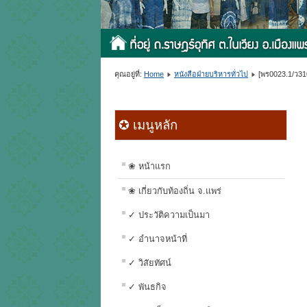
คุณอยู่ที่:
Home
หนังสือฝ่ายบริหารทั่วไป
[พร0023.1/ว31
✪ เมนูหลัก
❀ หน้าแรก
❀ เกี่ยวกับท้องถิ่น จ.แพร่
✓ ประวัติความเป็นมา
✓ อำนาจหน้าที่
✓ วิสัยทัศน์
✓ พันธกิจ