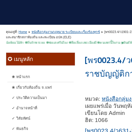
คุณอยู่ที่:
Home
หนังสือกลุ่มงานกฎหมาย ระเบียบและเรื่องร้องทุกข์
[พร0023.4/ว1901-23
และสมาชิกสภาท้องถิ่น และทะเบียน อปท.(ELE)
้อมไม้สัก ✽ถิ่นรักพระลอ ✽ช่อแฮศรีเมือง ✽ลือเลื่องแพะเมืองผี ✽คนแพร่นี้ใจงาม ▶ยินดีต้อนรับเข
[พร0023.4/ว
✪ เมนูหลัก
ราชบัญญัติก
❀ หน้าแรก
❀ เกี่ยวกับท้องถิ่น จ.แพร่
✓ ประวัติความเป็นมา
หมวด:
หนังสือกลุ่ม
เผยแพร่เมื่อ วันพฤ
✓ อำนาจหน้าที่
เขียนโดย Admin
✓ วิสัยทัศน์
ฮิต: 1066
✓ พันธกิจ
[พร0023.4/ว631-