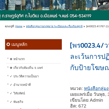
คุณอยู่ที่:
Home
หนังสือกลุ่มงานกฎหมาย ระเบียบและเรื่องร้องทุกข์
[พร0023.4/ว767-1
[พร0023.4/
✪ เมนูหลัก
ละเว้นการปฏิ
❀ หน้าแรก
กับป้ายโฆ
❀ เกี่ยวกับท้องถิ่น จ.แพร่
✓ ประวัติความเป็นมา
✓ อำนาจหน้าที่
หมวด:
หนังสือกลุ่ม
✓ วิสัยทัศน์
เผยแพร่เมื่อ วันพุ
เขียนโดย Admin
✓ พันธกิจ
ฮิต: 672