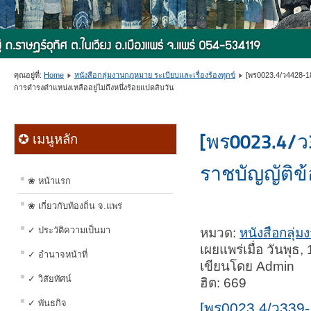
คุณอยู่ที่:
Home
หนังสือกลุ่มงานกฎหมาย ระเบียบและเรื่องร้องทุกข์
[พร0023.4/ว4428-1
การดำรงตำแหน่งเหลืออยู่ไม่ถึงหนึ่งร้อยแปดสิบวัน
[พร0023.4/ว
✪ เมนูหลัก
ราชบัญญัติข
❀ หน้าแรก
❀ เกี่ยวกับท้องถิ่น จ.แพร่
✓ ประวัติความเป็นมา
หมวด:
หนังสือกลุ่ม
เผยแพร่เมื่อ วันพุ
✓ อำนาจหน้าที่
เขียนโดย Admin
✓ วิสัยทัศน์
ฮิต: 669
✓ พันธกิจ
[พร0023.4/ว339-1