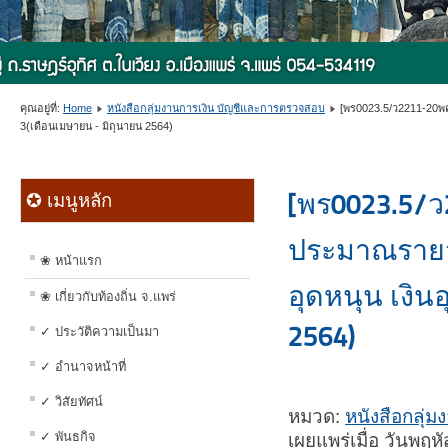
คุณอยู่ที่:
Home
หนังสือกลุ่มงานการเงิน บัญชีและการตรวจสอบ
[พร0023.5/ว2211-20พค
3(เดือนเมษายน - มิถุนายน 2564)
[พร0023.5/ว
✪ เมนูหลัก
ประมาณรายจ
❀ หน้าแรก
อุดหนุน เงิน
❀ เกี่ยวกับท้องถิ่น จ.แพร่
2564)
✓ ประวัติความเป็นมา
✓ อำนาจหน้าที่
✓ วิสัยทัศน์
หมวด:
หนังสือกลุ่
✓ พันธกิจ
เผยแพร่เมื่อ วันพฤ