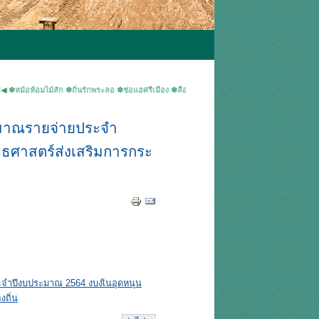
อมไม้สัก ✽ถิ่นรักพระลอ ✽ช่อแฮศรีเมือง ✽ลือเลื่องแพะเมืองผี ✽คนแพร่นี้ใจงาม ▶ยินดีต้อนรับเข
มาณรายจ่ายประจำ
ทธศาสตร์ส่งเสริมการกระ
ำปีงบประมาณ 2564 งบงเินอุดหนุน
ถิ่น