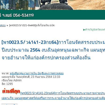
วจสอบ
[พร0023.5/ว321-6พค68]แจ้งโอนเงิน อปท.
▶คำขวัญจังหวัดแพร่◀ ✽หม้อห้
[พร0023.5/ว4141-23กย64]การโอนจัดสรรงบประ
ปีงบประมาณ 2564 งบงเินอุดหนุนเฉพาะกิจ แผนยุ
จายอำนาจให้แก่องค์กรปกครองส่วนท้องถิ่น
หมวด:
หนังสือกลุ่มงานการเงิน บัญชีและการตรวจสอบ
เผยแพร่เมื่อ วันพฤหัสบดี, 23 กันยายน 2564 13:33
เขียนโดย Admin
ฮิต: 1295
[พร0023.5/ว4141-23กย64]การโอนจัดสรรงบประมาณรายจ่ายประจ
เฉพาะกิจ แผนยุทธศาสตร์ส่งเสริมการกระจายอำนาจให้แก่องค์กรปกครองส่วนท้อง