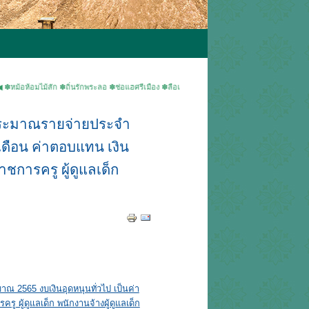
มไม้สัก ✽ถิ่นรักพระลอ ✽ช่อแฮศรีเมือง ✽ลือเลื่องแพะเมืองผี ✽คนแพร่นี้ใจงาม ▶ยินดีต้อนรับเข้า
ประมาณรายจ่ายประจำ
เดือน ค่าตอบแทน เงิน
ชการครู ผู้ดูแลเด็ก
2565 งบเงินอุดหนุนทั่วไป เป็นค่า
ู ผู้ดูแลเด็ก พนักงานจ้างผู้ดูแลเด็ก