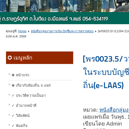
คุณอยู่ที่:
Home
หนังสือกลุ่มงานการเงิน บัญชีและการตรวจสอบ
[พร0023.5/ว11264-21
อปท.พ.ศ. 2568
[พร0023.5/ว
✪ เมนูหลัก
ในระบบบัญชี
❀ หน้าแรก
ถิ่น(e-LAAS)
❀ เกี่ยวกับท้องถิ่น จ.แพร่
✓ ประวัติความเป็นมา
✓ อำนาจหน้าที่
หมวด:
หนังสือกลุ่
✓ วิสัยทัศน์
เผยแพร่เมื่อ วันพุ
เขียนโดย Admin
✓ พันธกิจ