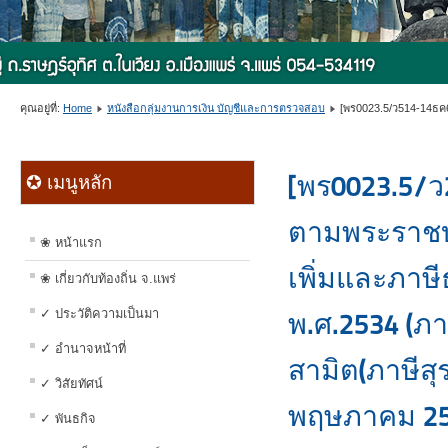
คุณอยู่ที่:
Home
หนังสือกลุ่มงานการเงิน บัญชีและการตรวจสอบ
[พร0023.5/ว514-14ธค64
[พร0023.5/ว2
✪ เมนูหลัก
ตามพระราชบั
❀ หน้าแรก
เพิ่มและภาษี
❀ เกี่ยวกับท้องถิ่น จ.แพร่
✓ ประวัติความเป็นมา
พ.ศ.2534 (ภา
✓ อำนาจหน้าที่
สามิต(ภาษีส
✓ วิสัยทัศน์
พฤษภาคม 256
✓ พันธกิจ