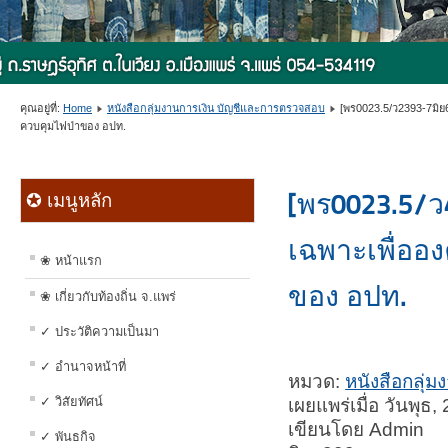
คุณอยู่ที่:
Home
หนังสือกลุ่มงานการเงิน บัญชีและการตรวจสอบ
[พร0023.5/ว2393-7มิ
ควบคุมไฟป่าของ อปท.
[พร0023.5/ว
✪ เมนูหลัก
เฉพาะเพื่ออง
❀ หน้าแรก
ของ อปท.
❀ เกี่ยวกับท้องถิ่น จ.แพร่
✓ ประวัติความเป็นมา
✓ อำนาจหน้าที่
หมวด:
หนังสือกลุ่
✓ วิสัยทัศน์
เผยแพร่เมื่อ วันพุ
เขียนโดย Admin
✓ พันธกิจ