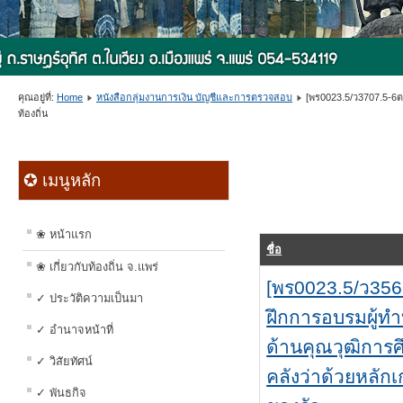
คุณอยู่ที่:
Home
หนังสือกลุ่มงานการเงิน บัญชีและการตรวจสอบ
[พร0023.5/ว3707.5-6ต
ท้องถิ่น
✪ เมนูหลัก
❀ หน้าแรก
ชื่อ
❀ เกี่ยวกับท้องถิ่น จ.แพร่
[พร0023.5/ว356
✓ ประวัติความเป็นมา
ฝึกการอบรมผู้ทำ
✓ อำนาจหน้าที่
ด้านคุณวุฒิการ
✓ วิสัยทัศน์
คลังว่าด้วยหลัก
✓ พันธกิจ