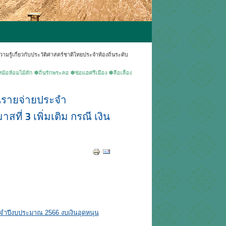
มรู้เกี่ยวกับประวัติศาสตร์ชาติไทยประจำท้องถิ่นระดับ
สัก ✽ถิ่นรักพระลอ ✽ช่อแฮศรีเมือง ✽ลือเลื่องแพะเมืองผี ✽คนแพร่นี้ใจงาม ▶ยินดีต้อนรับเข้าสู่เ
รายจ่ายประจำ
ี่ 3 เพิ่มเติม กรณี เงิน
ำปีงบประมาณ 2566 งบเงินอุดหนุน