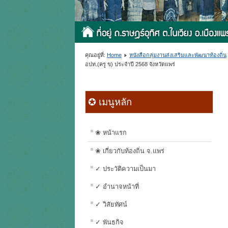
คุณอยู่ที่:
Home
หนังสือกลุ่มงานส่งเสริมและพัฒนาท้องถิ่น
อปท.(ครู ข) ประจำปี 2568 จังหวัดแพร่
✪ เมนูหลัก
❀ หน้าแรก
❀ เกี่ยวกับท้องถิ่น จ.แพร่
✓ ประวัติความเป็นมา
✓ อำนาจหน้าที่
✓ วิสัยทัศน์
✓ พันธกิจ