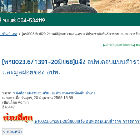
องถิ่นอำเภอ
[พร0023.6/ว829-24กพ66]ขอความอนุเคราะห์ประชาสัมพันธ์การขยายเวลาการรับสมั
▶คำขวัญจังหวัดแพร่◀ ✽หม้อห้อมไม้
[พร0023.6/ว391-20มิย68]แจ้ง อปท.ตอบแบบสำรวจ 
และมูลฝอยของ อปท.
หมวด:
หนังสือกลุ่มงานส่งเสริมและประสานงานท้องถิ่นอำเภอ
เผยแพร่เมื่อ วันศุกร์, 20 มิถุนายน 2568 15:59
เขียนโดย Admin
ฮิต: 447
[พร0023.6/ว391-20มิย68]แจ้ง อปท.ตอบแบบสำรวจ การจัดการ
< ก่อนหน้า