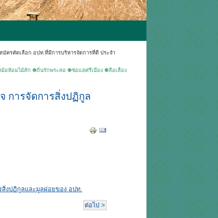
ครคัดเลือก อปท.ที่มีการบริหารจัดการที่ดี ประจำ
สัก ✽ถิ่นรักพระลอ ✽ช่อแฮศรีเมือง ✽ลือเลื่องแพะเมืองผี ✽คนแพร่นี้ใจงาม ▶ยินดีต้อนรับเข้าสู่เ
การจัดการสิ่งปฏิกูล
สิ่งปฏิกูลและมูลฝอยของ อปท.
ต่อไป >