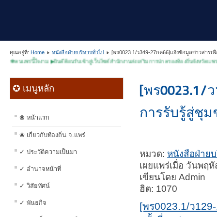
คุณอยู่ที่:
Home
หนังสือฝ่ายบริหารทั่วไป
[พร0023.1/ว349-27กค66]แจ้งข้อมูลข่าวสารเพื่อสร
แพร่นี้ใจงาม ▶ยินดีต้อนรับเข้าสู่เว็บไซต์สำนักงานส่งเสริมการปกครองท้องถิ่นจังหวัดแพร่◀
[พร0023.1/ว1
✪ เมนูหลัก
การรับรู้สู่ชุ
❀ หน้าแรก
❀ เกี่ยวกับท้องถิ่น จ.แพร่
✓ ประวัติความเป็นมา
หมวด:
หนังสือฝ่ายบ
เผยแพร่เมื่อ วันพฤ
✓ อำนาจหน้าที่
เขียนโดย Admin
✓ วิสัยทัศน์
ฮิต: 1070
✓ พันธกิจ
[พร0023.1/ว129-18