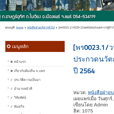
คุณอยู่ที่:
Home
หนังสือฝ่ายบริหารทั่วไป
[พร0023.1/ว4329-21พย65]ขอส่งบุคลากรผู้สำเร็
[พร0023.1/ว
✪ เมนูหลัก
ประกวดนวัต
❀ หน้าแรก
ปี 2564
❀ เกี่ยวกับท้องถิ่น จ.แพร่
✓ ประวัติความเป็นมา
✓ อำนาจหน้าที่
หมวด:
หนังสือฝ่ายบ
✓ วิสัยทัศน์
เผยแพร่เมื่อ วันศุก
เขียนโดย Admin
✓ พันธกิจ
ฮิต: 1075