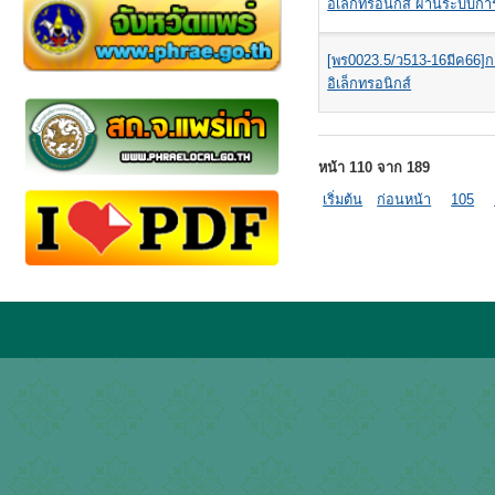
อิเล็กทรอนิกส์ ผ่านระบบการจ
[พร0023.5/ว513-16มีค66]
อิเล็กทรอนิกส์
หน้า 110 จาก 189
เริ่มต้น
ก่อนหน้า
105