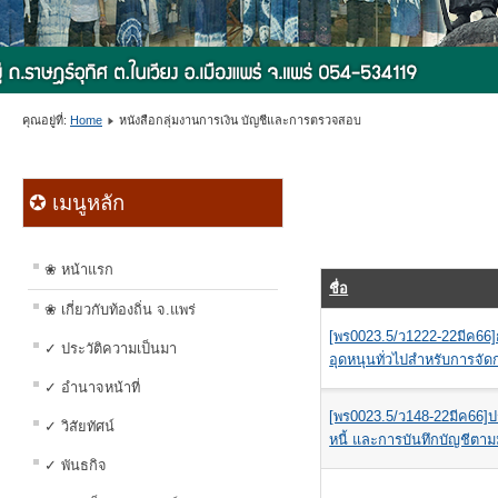
คุณอยู่ที่:
Home
หนังสือกลุ่มงานการเงิน บัญชีและการตรวจสอบ
✪ เมนูหลัก
❀ หน้าแรก
ชื่อ
❀ เกี่ยวกับท้องถิ่น จ.แพร่
[พร0023.5/ว1222-22มีค6
✓ ประวัติความเป็นมา
อุดหนุนทั่วไปสำหรับการจัด
✓ อำนาจหน้าที่
[พร0023.5/ว148-22มีค66]ปร
✓ วิสัยทัศน์
หนี้ และการบันทึกบัญชีตา
✓ พันธกิจ