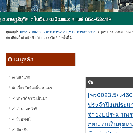
คุณอยู่ที่:
Home
หนังสือกลุ่มงานการเงิน บัญชีและการตรวจสอบ
[พร0023.5/ว831-9มีค6
สถานีสูบน้ำด้วยไฟฟ้า (ค่ากระแสไฟฟ้า) ครั้งที่ 2
✪ เมนูหลัก
❀ หน้าแรก
ชื่อ
❀ เกี่ยวกับท้องถิ่น จ.แพร่
[พร0023.5/ว46
✓ ประวัติความเป็นมา
ประจำปีงบประมา
✓ อำนาจหน้าที่
จ่ายงบประมาณร
✓ วิสัยทัศน์
ก่อน งบเงินอุดห
✓ พันธกิจ