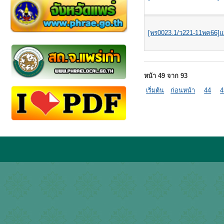
[พร0023.1/ว221-11พค66]แจ้
หน้า 49 จาก 93
เริ่มต้น
ก่อนหน้า
44
4