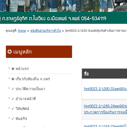
คุณอยู่ที่:
Home
หนังสือฝ่ายบริหารทั่วไป
[พร0023.1/ว233-3เมษ69]แจ้งดำเนินการตามม
✪ เมนูหลัก
❀ หน้าแรก
ชื่อ
❀ เกี่ยวกับท้องถิ่น จ.แพร่
✓ ประวัติความเป็นมา
[พร0023.1/ว260-31พค66]แจ้งข
✓ อำนาจหน้าที่
[พร0023.1/ว245-24พค66]ข
✓ วิสัยทัศน์
ประกวดการป้องกันการจมน้ำ
✓ พันธกิจ
[พร0023.1/ว244-23พค66]โค