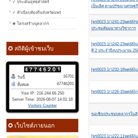
✓ ประเด็นยุทธศาสตร์
เป็นเลิศ ตามปรัชญาเศรษฐกิจ
✓ ทำเนียบท้องถิ่นจังหวัดแพร่
[พร0023.1/ว241-23พค66]ข
❀ โครงสร้างบุคลากร
ประชุมสัมมนาทางวิชาการ
[พร0023.1/ว242-23พค66]แจ้
✪ สถิติผู้เข้าชมเว็บ
ที่ 2 ประจำปีงบประมาณ 25
[พร0023.1/ว232-18พค66]แจ้งข
16701
วันนี้
47746201
ทั้งหมด
[พร0023.1/ว226-15พค66]กา
Your IP: 216.244.66.250
Server Time: 2026-08-07 14:01:18
Visitors Counter
ขอเชิญประชุมบุคลากรในสัง
✪ เว็บไซต์ภายนอก
[พร0023.1/ว222-11พค66]แจ้งข