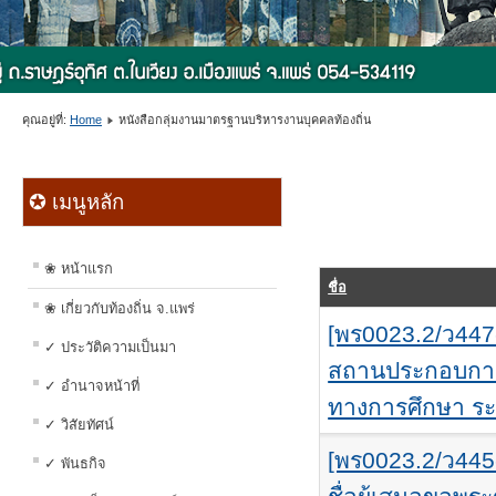
คุณอยู่ที่:
Home
หนังสือกลุ่มงานมาตรฐานบริหารงานบุคคลท้องถิ่น
✪ เมนูหลัก
❀ หน้าแรก
ชื่อ
❀ เกี่ยวกับท้องถิ่น จ.แพร่
[พร0023.2/ว447
✓ ประวัติความเป็นมา
สถานประกอบการ 
✓ อำนาจหน้าที่
ทางการศึกษา ระด
✓ วิสัยทัศน์
[พร0023.2/ว445
✓ พันธกิจ