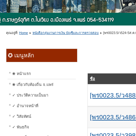
คุณอยู่ที่:
Home
หนังสือกลุ่มงานการเงิน บัญชีและการตรวจสอบ
[พร0023.5/ว524-5ส.ค.
✪ เมนูหลัก
❀ หน้าแรก
ชื่อ
❀ เกี่ยวกับท้องถิ่น จ.แพร่
[พร0023.5/ว488
✓ ประวัติความเป็นมา
✓ อำนาจหน้าที่
[พร0023.5/ว486
✓ วิสัยทัศน์
✓ พันธกิจ
[พร0023.5/ว39