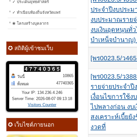
✓ ประเด็นยุทธศาสตร์
ประจำปีงบประมา
✓ ทำเนียบท้องถิ่นจังหวัดแพร่
งบประมาณรายจ่
❀ โครงสร้างบุคลากร
งบเงินอุดหนุนทั
บำเหน็จบำนาญ) 
✪ สถิติผู้เข้าชมเว็บ
[พร0023.5/ว465
[พร0023.5/ว38
10865
วันนี้
47740365
ทั้งหมด
รายจ่ายประจำป
Your IP: 134.236.4.246
เงื่อนไขการใช
Server Time: 2026-08-07 09:13:18
Visitors Counter
ไปพลางก่อน งบเง
สงเคราะห์เบี้ยยัง
✪ เว็บไซต์ภายนอก
งวดที่