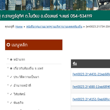
คุณอยู่ที่:
Home
หนังสือกลุ่มงานมาตรฐานบริหารงานบุคคลท้องถิ่น
[พร0023.2/ว734-20
✪ เมนูหลัก
❀ หน้าแรก
ชื่อ
❀ เกี่ยวกับท้องถิ่น จ.แพร่
[พร0023.2/ว4431-21พย68]แจ้
✓ ประวัติความเป็นมา
✓ อำนาจหน้าที่
[พร0023.2/ว690-11พย68]ซ
✓ วิสัยทัศน์
[พร0023.2/ว4151-5พย68]แน
✓ พันธกิจ